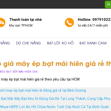
Thanh toán tại nhà
Hotline: 09791022
khu vực TPHCM
tư vấn 24/7 miễn phí
 NẮNG
DÙ CHE NẮNG
BẠT LÓT AO HỒ
BẠT XANH CAM
 giá máy ép bạt mái hiên giá rẻ 
KÉO BẠT XẾP MÁI HIÊN CHE
ỉ máy ép bạt mái hiên giá rẻ theo yêu cầu tại HCM
chỉ may ép bạt mái hiên di động giá rẻ tại Bình Dương
 Bạt Mái Xếp Bạt Kéo Di Động Giá Rẻ Tại Long Thành, Cung Cấp Phụ
 Nhựa HDPE Lót Ao Hồ Chứa Nước Tưới Cây Nuôi Cá Tại Định Quán