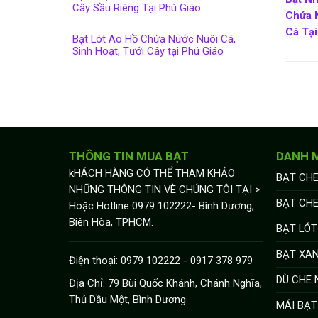
Cây Sầu Riêng Tại Phú Giáo
Chứa 
Cá Tại
Bạt Lót Ao Hồ Chứa Nước Nuôi Cá,
Sinh Hoạt, Tưới Cây tại Phú Giáo
THÔNG TIN MUA BẠT
DANH 
kHÁCH HÀNG CÓ THỂ THAM KHẢO
BẠT CHE
NHỮNG THÔNG TIN VÈ CHÚNG TÔI TẠI >
BẠT CH
Hoặc Hotline 0979 102222- Bình Dương,
Biên Hòa, TPHCM.
BẠT LÓT
BẠT XA
Điện thoại: 0979 102222 - 0917 378 979
DÙ CHE
Địa Chỉ: 79 Bùi Quốc Khánh, Chánh Nghĩa,
Thủ Dầu Một, Bình Dương
MÁI BẠT