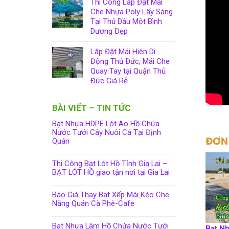
Thi Công Lắp Đặt Mái
Che Nhựa Poly Lấy Sáng
Tại Thủ Dầu Một Bình
Dương Đẹp
Lắp Đặt Mái Hiên Di
Động Thủ Đức, Mái Che
Quay Tay tại Quận Thủ
Đức Giá Rẻ
BÀI VIẾT – TIN TỨC
Bạt Nhựa HDPE Lót Ao Hồ Chứa
Nước Tưới Cây Nuôi Cá Tại Định
ĐƠN 
Quán
Thi Công Bạt Lót Hồ Tỉnh Gia Lai –
BẠT LÓT HỒ giao tận nơi tại Gia Lai
Báo Giá Thay Bạt Xếp Mái Kéo Che
Nắng Quán Cà Phê-Cafe
Bạt Nhựa Làm Hồ Chứa Nước Tưới
Bạt N