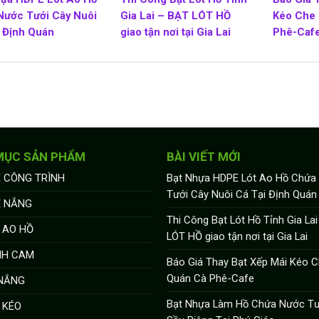
Nước Tưới Cây Nuôi
Gia Lai – BẠT LÓT HỒ
Kéo Che
 Định Quán
giao tận nơi tại Gia Lai
Phê-Caf
MỤC SẢN PHẨM
BÀI VIẾT MỚI
 CÔNG TRÌNH
Bạt Nhựa HDPE Lót Ao Hồ Chứa
Tưới Cây Nuôi Cá Tại Định Quán
E NẮNG
Thi Công Bạt Lót Hồ Tỉnh Gia La
 AO HỒ
LÓT HỒ giao tận nơi tại Gia Lai
NH CAM
Báo Giá Thay Bạt Xếp Mái Kéo 
Quán Cà Phê-Cafe
 NẮNG
Bạt Nhựa Làm Hồ Chứa Nước Tư
 KÉO