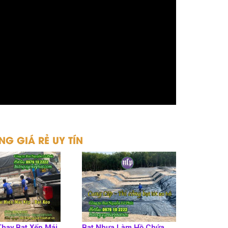
NG GIÁ RẺ UY TÍN
Thay Bạt Xếp Mái
Bạt Nhựa Làm Hồ Chứa