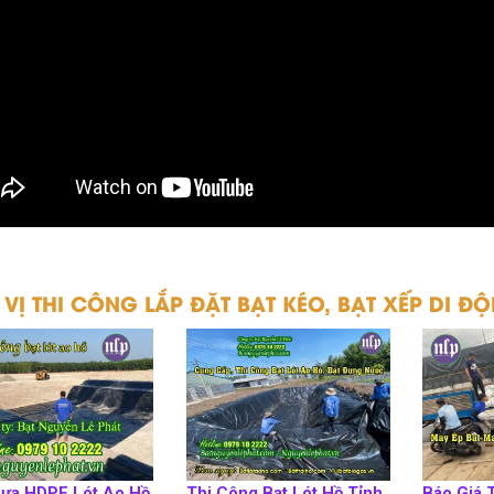
VỊ THI CÔNG LẮP ĐẶT BẠT KÉO, BẠT XẾP DI ĐỘ
hựa HDPE Lót Ao Hồ
Thi Công Bạt Lót Hồ Tỉnh
Báo Giá 