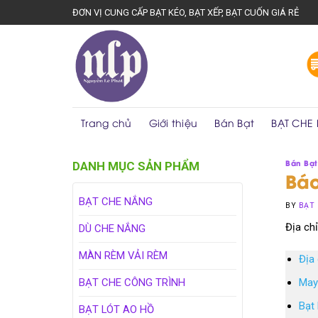
Skip
ĐƠN VỊ CUNG CẤP BẠT KÉO, BẠT XẾP, BẠT CUỐN GIÁ RẺ
to
content
Trang chủ
Giới thiệu
Bán Bạt
BẠT CHE
Bán Bạt
DANH MỤC SẢN PHẨM
Báo
BẠT CHE NẮNG
BY
BẠT 
Địa ch
DÙ CHE NẮNG
MÀN RÈM VẢI RÈM
Địa 
BẠT CHE CÔNG TRÌNH
May
Bạt
BẠT LÓT AO HỒ