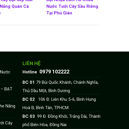
 Nắng Quán Cà
Nước Tưới Cây Sầu Riêng
e
Tại Phú Giáo
LIÊN HỆ
0979 102222
:
 Nước
Hotline
:
ĐC 01
79 Bùi Quốc Khánh, Chánh Nghĩa,
i – BẠT
Thủ Dầu Một, Bình Dương.
:
ĐC 02
106 Đ. Liên Khu 5-6, Bình Hưng
Che Nắng
Hoà B, Bình Tân, TPHCM.
:
ĐC 03
99 Đ. Đồng Khởi, Trảng Dài, Thành
ới Cây
phố Biên Hòa, Đồng Nai