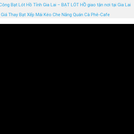
Công Bạt Lót Hồ Tỉnh Gia Lai – BẠT LÓT HỒ giao tận nơi tại Gia Lai
 Giá Thay Bạt Xếp Mái Kéo Che Nắng Quán Cà Phê-Cafe