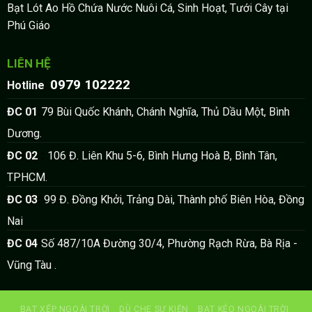
Bạt Lót Ao Hồ Chứa Nước Nuôi Cá, Sinh Hoạt, Tưới Cây tại
Phú Giáo
LIÊN HỆ
0979 102222
:
Hotline
:
ĐC 01
79 Bùi Quốc Khánh, Chánh Nghĩa, Thủ Dầu Một, Bình
Dương.
:
ĐC 02
106 Đ. Liên Khu 5-6, Bình Hưng Hoà B, Bình Tân,
TPHCM.
:
ĐC 03
99 Đ. Đồng Khởi, Trảng Dài, Thành phố Biên Hòa, Đồng
Nai
:
ĐC 04
Số 487/10A Đường 30/4, Phường Rạch Rừa, Bà Rịa -
Vũng Tàu .
BẠT XẾP NGOÀI TRỜI
DÙ CHE SỰ KIỆN
BẠT KÉO NGOÀI TRỜI