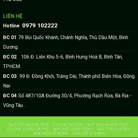
LIÊN HỆ
0979 102222
:
Hotline
:
ĐC 01
79 Bùi Quốc Khánh, Chánh Nghĩa, Thủ Dầu Một, Bình
Dương.
:
ĐC 02
106 Đ. Liên Khu 5-6, Bình Hưng Hoà B, Bình Tân,
TPHCM.
:
ĐC 03
99 Đ. Đồng Khởi, Trảng Dài, Thành phố Biên Hòa, Đồng
Nai
:
ĐC 04
Số 487/10A Đường 30/4, Phường Rạch Rừa, Bà Rịa -
Vũng Tàu .
BẠT XẾP NGOÀI TRỜI
DÙ CHE SỰ KIỆN
BẠT KÉO NGOÀI TRỜI
DÙ CHE QUÁN CÀ PHÊ
MÁI XẾP LƯỢN SÓNG
MÁI CHE DI ĐỘNG
MÁI HIÊN DI ĐỘNG
MÁI XẾP DI ĐỘNG