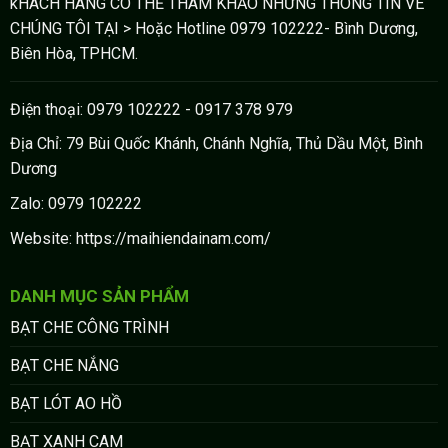
kHÁCH HÀNG CÓ THỂ THAM KHẢO NHỮNG THÔNG TIN VÈ
CHÚNG TÔI TẠI > Hoặc Hotline 0979 102222- Bình Dương,
Biên Hòa, TPHCM.
Điện thoại: 0979 102222 - 0917 378 979
Địa Chỉ: 79 Bùi Quốc Khánh, Chánh Nghĩa, Thủ Dầu Một, Bình
Dương
Zalo: 0979 102222
Website: https://maihiendainam.com/
DANH MỤC SẢN PHẨM
BẠT CHE CÔNG TRÌNH
BẠT CHE NẮNG
BẠT LÓT AO HỒ
BẠT XANH CAM