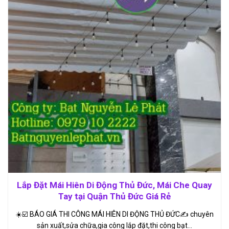
Lắp Đặt Mái Hiên Di Động Thủ Đức, Mái Che Quay
Tay tại Quận Thủ Đức Giá Rẻ
☀️☑️ BÁO GIÁ THI CÔNG MÁI HIÊN DI ĐỘNG THỦ ĐỨC✍ chuyên
sản xuất,sửa chữa,gia công lắp đặt,thi công bạt…