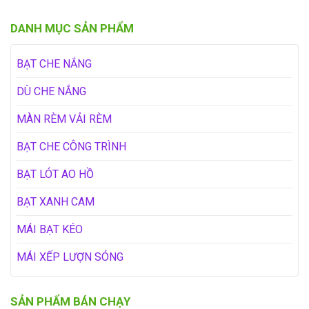
DANH MỤC SẢN PHẨM
BẠT CHE NẮNG
DÙ CHE NẮNG
MÀN RÈM VẢI RÈM
BẠT CHE CÔNG TRÌNH
BẠT LÓT AO HỒ
BẠT XANH CAM
MÁI BẠT KÉO
MÁI XẾP LƯỢN SÓNG
SẢN PHẨM BÁN CHẠY