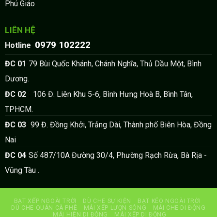
Phú Giáo
LIÊN HỆ
0979 102222
:
Hotline
:
ĐC 01
79 Bùi Quốc Khánh, Chánh Nghĩa, Thủ Dầu Một, Bình
Dương.
:
ĐC 02
106 Đ. Liên Khu 5-6, Bình Hưng Hoà B, Bình Tân,
TPHCM.
:
ĐC 03
99 Đ. Đồng Khởi, Trảng Dài, Thành phố Biên Hòa, Đồng
Nai
:
ĐC 04
Số 487/10A Đường 30/4, Phường Rạch Rừa, Bà Rịa -
Vũng Tàu .
BẠT XẾP NGOÀI TRỜI
DÙ CHE SỰ KIỆN
BẠT KÉO NGOÀI TRỜI
DÙ CHE QUÁN CÀ PHÊ
MÁI XẾP LƯỢN SÓNG
MÁI CHE DI ĐỘNG
MÁI HIÊN DI ĐỘNG
MÁI XẾP DI ĐỘNG