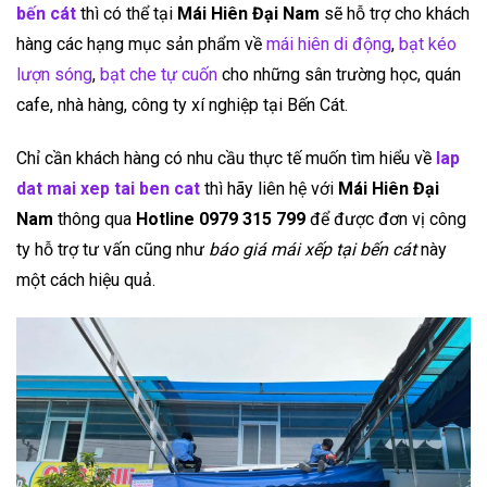
bến cát
thì có thể tại
Mái Hiên Đại Nam
sẽ hỗ trợ cho khách
hàng các hạng mục sản phẩm về
mái hiên di động
,
bạt kéo
lượn sóng
,
bạt che tự cuốn
cho những sân trường học, quán
cafe, nhà hàng, công ty xí nghiệp tại Bến Cát.
Chỉ cần khách hàng có nhu cầu thực tế muốn tìm hiểu về
lap
dat mai xep tai ben cat
thì hãy liên hệ với
Mái Hiên Đại
Nam
thông qua
Hotline 0979 315 799
để được đơn vị công
ty hỗ trợ tư vấn cũng như
báo giá mái xếp tại bến cát
này
một cách hiệu quả.