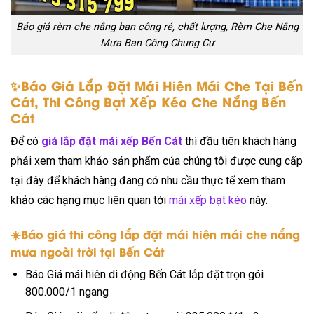
Báo giá rèm che nắng ban công rẻ, chất lượng, Rèm Che Nắng
Mưa Ban Công Chung Cư
✨Báo Giá Lắp Đặt Mái Hiên Mái Che Tại Bến
Cát, Thi Công Bạt Xếp Kéo Che Nắng Bến
Cát
Để có
giá lắp đặt mái xếp Bến Cát
thì đầu tiên khách hàng
phải xem tham khảo sản phẩm của chúng tôi được cung cấp
tại đây để khách hàng đang có nhu cầu thực tế xem tham
khảo các hạng mục liên quan tới
mái xếp bạt kéo
này.
☀️Báo giá thi công lắp đặt mái hiên mái che nắng
mưa ngoài trời tại Bến Cát
Báo Giá mái hiên di động Bến Cát lắp đặt trọn gói
800.000/1 ngang