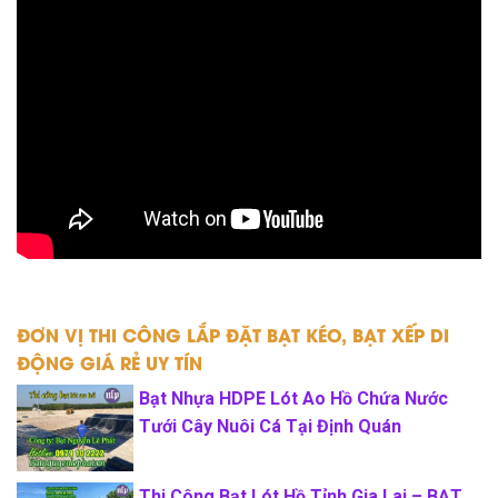
ĐƠN VỊ THI CÔNG LẮP ĐẶT BẠT KÉO, BẠT XẾP DI
ĐỘNG GIÁ RẺ UY TÍN
Bạt Nhựa HDPE Lót Ao Hồ Chứa Nước
Tưới Cây Nuôi Cá Tại Định Quán
Thi Công Bạt Lót Hồ Tỉnh Gia Lai – BẠT