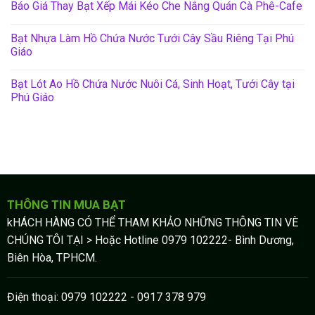
Báo Giá Thay Bạt Xếp Mái Kéo Che Nắng Quán Cà Phê-Cafe
Bạt Nhựa Làm Hồ Chứa Nước Tưới Cây Sầu Riêng Tại Phú
Giáo
Bạt Lót Ao Hồ Chứa Nước Nuôi Cá, Sinh Hoạt, Tưới Cây tại
Phú Giáo
THÔNG TIN MUA BẠT
kHÁCH HÀNG CÓ THỂ THAM KHẢO NHỮNG THÔNG TIN VÈ
CHÚNG TÔI TẠI > Hoặc Hotline 0979 102222- Bình Dương,
Biên Hòa, TPHCM.
Điện thoại: 0979 102222 - 0917 378 979