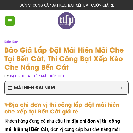
Skip
ĐƠN VỊ CUNG CẤP BẠT KÉO, BẠT XẾP, BẠT CUỐN GIÁ RẺ
to
content
Bán Bạt
Báo Giá Lắp Đặt Mái Hiên Mái Che
Tại Bến Cát, Thi Công Bạt Xếp Kéo
Che Nắng Bến Cát
BY
BẠT KÉO BẠT XẾP MÁI HIÊN CHE
MÁI HIÊN ĐẠI NAM
✨Địa chỉ đơn vị thi công lắp đặt mái hiên
che xếp tại Bến Cát giá rẻ
Khách hàng đang có nhu cầu tìm
địa chỉ đơn vị thi công
mái hiên tại Bến Cát
, đơn vị cung cấp bạt che nắng mái