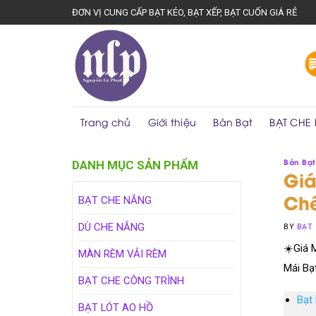
Skip
ĐƠN VỊ CUNG CẤP BẠT KÉO, BẠT XẾP, BẠT CUỐN GIÁ RẺ
to
content
Trang chủ
Giới thiệu
Bán Bạt
BẠT CHE
Bán Bạt
DANH MỤC SẢN PHẨM
Giá
Chê
BẠT CHE NẮNG
DÙ CHE NẮNG
BY
BẠT 
☀️Giá 
MÀN RÈM VẢI RÈM
Mái Bạ
BẠT CHE CÔNG TRÌNH
Bạt
BẠT LÓT AO HỒ