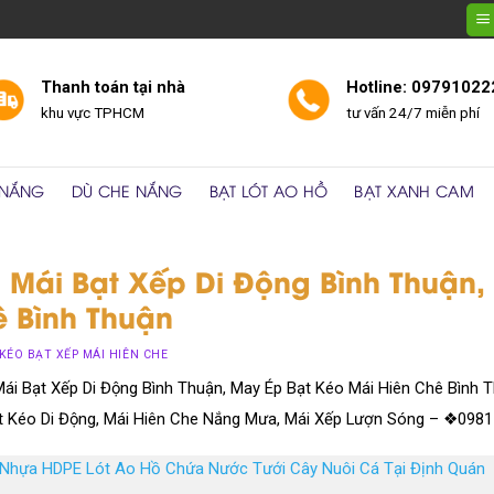
Thanh toán tại nhà
Hotline: 09791022
khu vực TPHCM
tư vấn 24/7 miễn phí
 NẮNG
DÙ CHE NẮNG
BẠT LÓT AO HỒ
BẠT XANH CAM
 Mái Bạt Xếp Di Động Bình Thuận,
 Bình Thuận
KÉO BẠT XẾP MÁI HIÊN CHE
Mái Bạt Xếp Di Động Bình Thuận, May Ép Bạt Kéo Mái Hiên Chê Bì
t Kéo Di Động, Mái Hiên Che Nắng Mưa, Mái Xếp Lượn Sóng – ❖09
 Nhựa HDPE Lót Ao Hồ Chứa Nước Tưới Cây Nuôi Cá Tại Định Quán