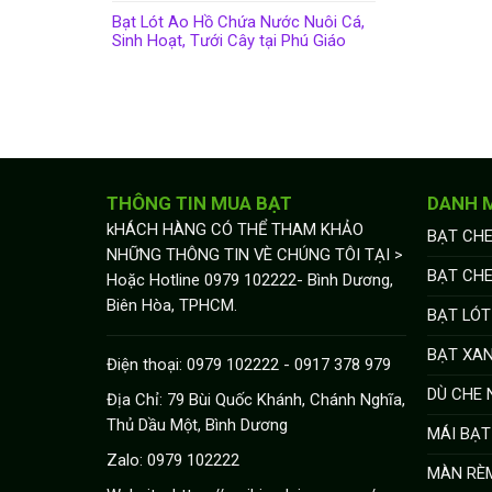
Bạt Lót Ao Hồ Chứa Nước Nuôi Cá,
Sinh Hoạt, Tưới Cây tại Phú Giáo
THÔNG TIN MUA BẠT
DANH 
kHÁCH HÀNG CÓ THỂ THAM KHẢO
BẠT CHE
NHỮNG THÔNG TIN VÈ CHÚNG TÔI TẠI >
BẠT CH
Hoặc Hotline 0979 102222- Bình Dương,
Biên Hòa, TPHCM.
BẠT LÓT
BẠT XA
Điện thoại: 0979 102222 - 0917 378 979
DÙ CHE
Địa Chỉ: 79 Bùi Quốc Khánh, Chánh Nghĩa,
Thủ Dầu Một, Bình Dương
MÁI BẠT
Zalo: 0979 102222
MÀN RÈM