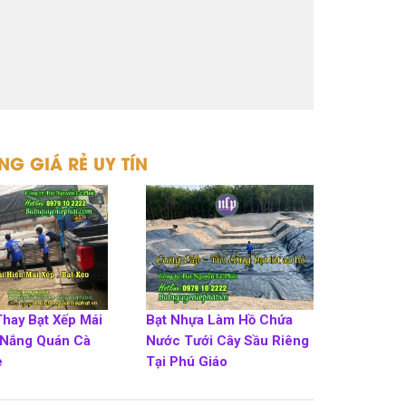
NG GIÁ RẺ UY TÍN
Thay Bạt Xếp Mái
Bạt Nhựa Làm Hồ Chứa
 Nắng Quán Cà
Nước Tưới Cây Sầu Riêng
e
Tại Phú Giáo