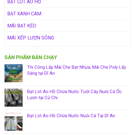
BẠT LÓT AO HỒ
BẠT XANH CAM
MÁI BẠT KÉO
MÁI XẾP LƯỢN SÓNG
SẢN PHẨM BÁN CHẠY
Thi Công Lắp Mái Che Bạt Nhựa, Mái Che Poly Lấy
Sáng tại Dĩ An
Bạt Lót Ao Hồ Chứa Nước Tưới Cây Nuôi Cá Ốc
Lươn tại Củ Chi
Bạt Lót Ao Hồ Chứa Nước Nuôi Cá Tại Dĩ An