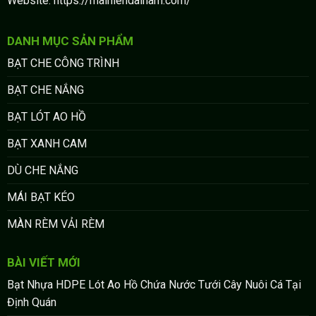
Website: https://maihiendainam.com/
DANH MỤC SẢN PHẨM
BẠT CHE CÔNG TRÌNH
BẠT CHE NẮNG
BẠT LÓT AO HỒ
BẠT XANH CAM
DÙ CHE NẮNG
MÁI BẠT KÉO
MÀN RÈM VẢI RÈM
BÀI VIẾT MỚI
Bạt Nhựa HDPE Lót Ao Hồ Chứa Nước Tưới Cây Nuôi Cá Tại
Định Quán