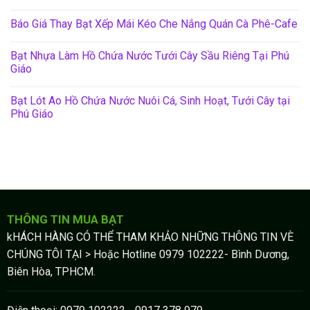
Báo Giá Thay Bạt Xếp Mái Kéo Che Nắng Quán Cà Phê-Cafe
Bạt Nhựa Làm Hồ Chứa Nước Tưới Cây Sầu Riêng Tại Phú
Giáo
Bạt Lót Ao Hồ Chứa Nước Nuôi Cá, Sinh Hoạt, Tưới Cây tại
Phú Giáo
THÔNG TIN MUA BẠT
kHÁCH HÀNG CÓ THỂ THAM KHẢO NHỮNG THÔNG TIN VÈ
CHÚNG TÔI TẠI > Hoặc Hotline 0979 102222- Bình Dương,
Biên Hòa, TPHCM.