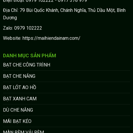
Điện thoại: 0979 102222 - 0917 378 979
Địa Chỉ: 79 Bùi Quốc Khánh, Chánh Nghĩa, Thủ Dầu Một, Bình
Dương
Zalo: 0979 102222
Website: https://maihiendainam.com/
DANH MỤC SẢN PHẨM
BẠT CHE CÔNG TRÌNH
BẠT CHE NẮNG
BẠT LÓT AO HỒ
BẠT XANH CAM
DÙ CHE NẮNG
MÁI BẠT KÉO
MÀN RÈM VẢI RÈM