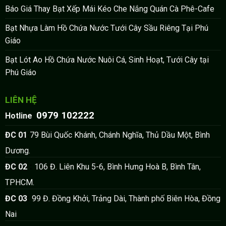
Báo Giá Thay Bạt Xếp Mái Kéo Che Nắng Quán Cà Phê-Cafe
Bạt Nhựa Làm Hồ Chứa Nước Tưới Cây Sầu Riêng Tại Phú
Giáo
Bạt Lót Ao Hồ Chứa Nước Nuôi Cá, Sinh Hoạt, Tưới Cây tại
Phú Giáo
LIÊN HỆ
0979 102222
:
Hotline
:
ĐC 01
79 Bùi Quốc Khánh, Chánh Nghĩa, Thủ Dầu Một, Bình
Dương.
:
ĐC 02
106 Đ. Liên Khu 5-6, Bình Hưng Hoà B, Bình Tân,
TPHCM.
:
ĐC 03
99 Đ. Đồng Khởi, Trảng Dài, Thành phố Biên Hòa, Đồng
Nai