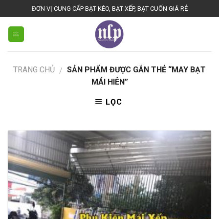
Skip
ĐƠN VỊ CUNG CẤP BẠT KÉO, BẠT XẾP, BẠT CUỐN GIÁ RẺ
to
content
TRANG CHỦ
SẢN PHẨM ĐƯỢC GẮN THẺ “MAY BẠT
/
MÁI HIÊN”
LỌC