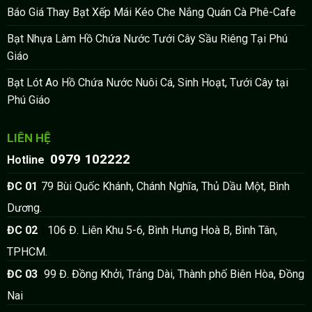
Báo Giá Thay Bạt Xếp Mái Kéo Che Nắng Quán Cà Phê-Cafe
Bạt Nhựa Làm Hồ Chứa Nước Tưới Cây Sầu Riêng Tại Phú
Giáo
Bạt Lót Ao Hồ Chứa Nước Nuôi Cá, Sinh Hoạt, Tưới Cây tại
Phú Giáo
LIÊN HỆ
0979 102222
:
Hotline
:
ĐC 01
79 Bùi Quốc Khánh, Chánh Nghĩa, Thủ Dầu Một, Bình
Dương.
:
ĐC 02
106 Đ. Liên Khu 5-6, Bình Hưng Hoà B, Bình Tân,
TPHCM.
:
ĐC 03
99 Đ. Đồng Khởi, Trảng Dài, Thành phố Biên Hòa, Đồng
Nai