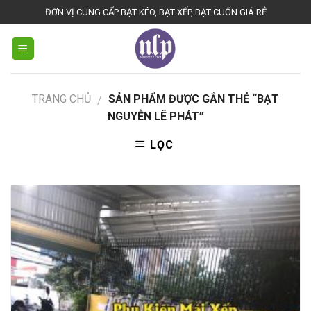
Skip
ĐƠN VỊ CUNG CẤP BẠT KÉO, BẠT XẾP, BẠT CUỐN GIÁ RẺ
to
content
TRANG CHỦ
SẢN PHẨM ĐƯỢC GẮN THẺ “BẠT
/
NGUYỄN LÊ PHÁT”
LỌC