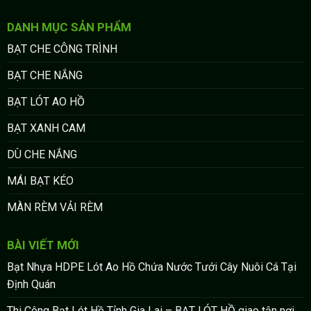
DANH MỤC SẢN PHẨM
BẠT CHE CÔNG TRÌNH
BẠT CHE NẮNG
BẠT LÓT AO HỒ
BẠT XANH CAM
DÙ CHE NẮNG
MÁI BẠT KÉO
MÀN RÈM VẢI RÈM
BÀI VIẾT MỚI
Bạt Nhựa HDPE Lót Ao Hồ Chứa Nước Tưới Cây Nuôi Cá Tại
Định Quán
Thi Công Bạt Lót Hồ Tỉnh Gia Lai – BẠT LÓT HỒ giao tận nơi